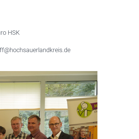
üro HSK
off@hochsauerlandkreis.de